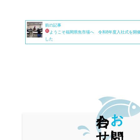
前の記事
ようこそ福岡県魚市場へ
令和8年度入社式を開
した
合わせ
お
問い