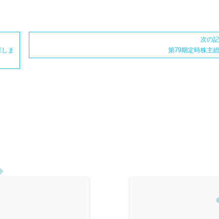
次の
催しま
第79期定時株主