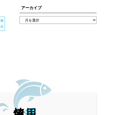
アーカイブ
記事
総会
情報
採
用